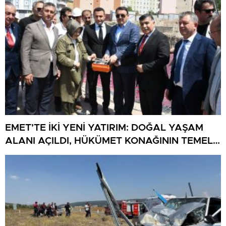
EMET’TE İKİ YENİ YATIRIM: DOĞAL YAŞAM
ALANI AÇILDI, HÜKÜMET KONAĞININ TEMELİ
ATILDI