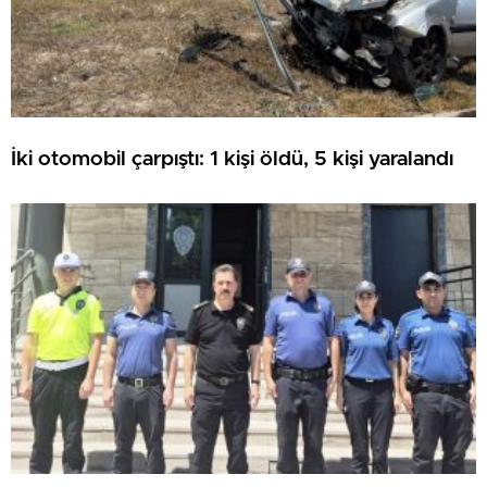
İki otomobil çarpıştı: 1 kişi öldü, 5 kişi yaralandı