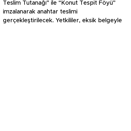
Teslim Tutanağı” ile “Konut Tespit Föyü”
imzalanarak anahtar teslimi
gerçekleştirilecek. Yetkililer, eksik belgeyle
gelen hak sahiplerine konut teslimi
yapılamayacağını belirterek vatandaşların
teslim programına ve istenilen evraklara
dikkat etmeleri çağrısında bulundu.
Mehmet Demir paylaşımında,
“Cumhurbaşkanımız Recep Tayyip Erdoğan
liderliğinde, sosyal devlet anlayışıyla
vatandaşlarımızı yuva sahibi yapmaya devam
ediyoruz. Hak sahibi vatandaşlarımıza yeni
yuvalarında huzurlu, sağlıklı ve mutlu bir
yaşam dileriz” ifadelerini kullandı.