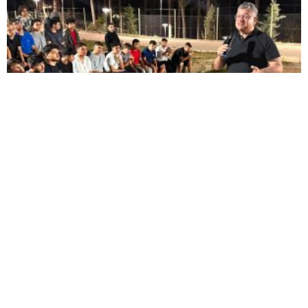
Rektör Kızıltoprak farklı illerden gelen gençlerle
Murat Dağı’nda buluştu