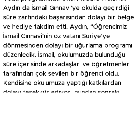
Aydın da İsmail Gınnavi’ye okulda geçirdiği
süre zarfındaki başarısından dolayı bir belge
ve hediye takdim etti. Aydın, “Öğrencimiz
İsmail Gınnavi’nin öz vatanı Suriye’ye
dönmesinden dolayı bir uğurlama programı
düzenledik. İsmail, okulumuzda bulunduğu
süre içerisinde arkadaşları ve öğretmenleri
tarafından çok sevilen bir öğrenci oldu.
Kendisine okulumuza yaptığı katkılardan
dolayı teşekkür ediyor, bundan sonraki
hayatında ailesi ile birlikte sağlık ve huzur
içerisinde bir yaşam sürmesini diliyoruz.
Onun gibi öğrencilerimizin ülkelerine güvenle
dönebilmesi, bizler için de sevindirici bir
durumdur” dedi.