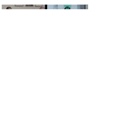
GÜNCEL
AYNI VALİ, AYNI ASKER, AYNI DUA: 9
YIL SONRA EMET’TE DUYGULANDIRAN
BULUŞMA
GÜNCEL
GERMİYAN KAMPÜSÜ İÇİN GERİ SAYIM