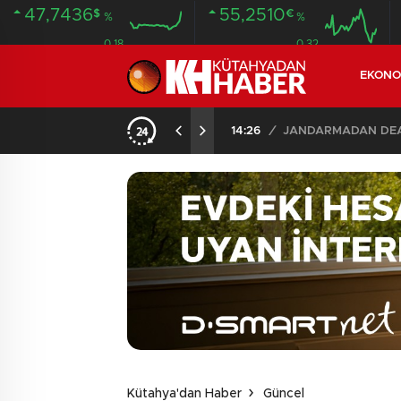
47,7436
55,2510
$
€
%
%
0.18
0.32
EKONO
İLDE 104 GÖZALTI
02:03
/
Kütahya'dan Haber
Güncel