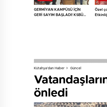
GERMİYAN KAMPÜSÜ İÇİN
Özel ç
GERİ SAYIM BAŞLADI! KSBÜ
Etkinli
REKTÖRÜ TARİH VERDİ
Kütahya'dan Haber
Güncel
Vatandaşların
önledi