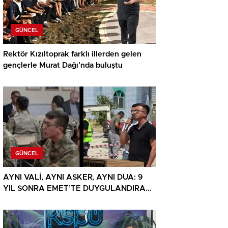
GÜNCEL
Rektör Kızıltoprak farklı illerden gelen
gençlerle Murat Dağı’nda buluştu
GÜNCEL
AYNI VALİ, AYNI ASKER, AYNI DUA: 9
YIL SONRA EMET’TE DUYGULANDIRAN
BULUŞMA