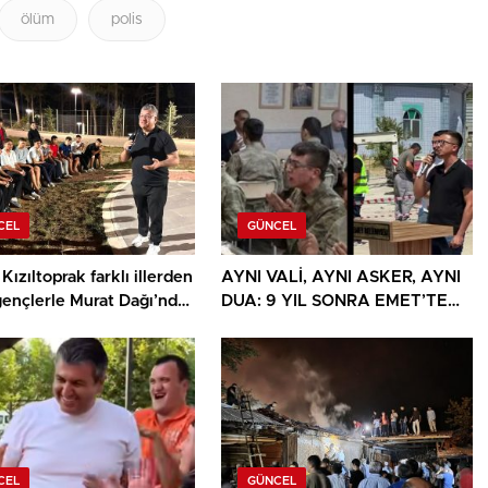
ölüm
polis
CEL
GÜNCEL
Kızıltoprak farklı illerden
AYNI VALİ, AYNI ASKER, AYNI
gençlerle Murat Dağı’nda
DUA: 9 YIL SONRA EMET’TE
u
DUYGULANDIRAN BULUŞMA
CEL
GÜNCEL