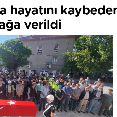
a hayatını kaybeden
ğa verildi