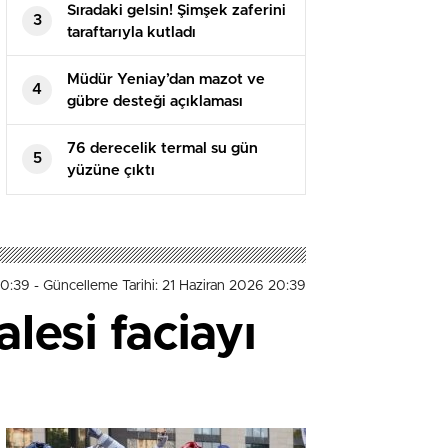
Sıradaki gelsin! Şimşek zaferini
3
taraftarıyla kutladı
Müdür Yeniay’dan mazot ve
4
gübre desteği açıklaması
76 derecelik termal su gün
5
yüzüne çıktı
20:39
- Güncelleme Tarihi: 21 Haziran 2026 20:39
esi faciayı