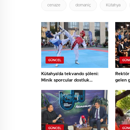
cenaze
domaniç
Kütahya
GÜNCEL
GÜN
Kütahya’da tekvando şöleni:
Rektör 
Minik sporcular dostluk
gelen 
müsabakasında buluştu
buluşt
GÜNCEL
GÜN