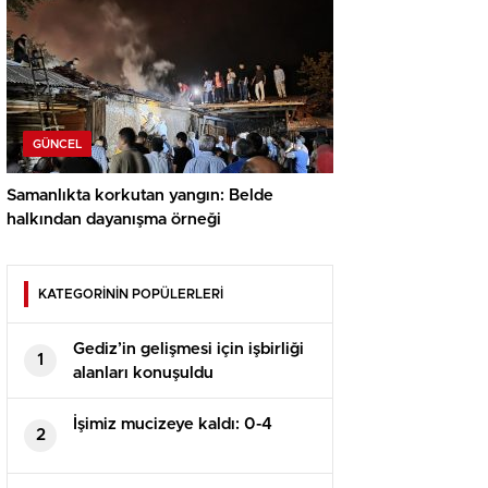
GÜNCEL
Samanlıkta korkutan yangın: Belde
halkından dayanışma örneği
KATEGORİNİN POPÜLERLERİ
Gediz’in gelişmesi için işbirliği
1
alanları konuşuldu
İşimiz mucizeye kaldı: 0-4
2