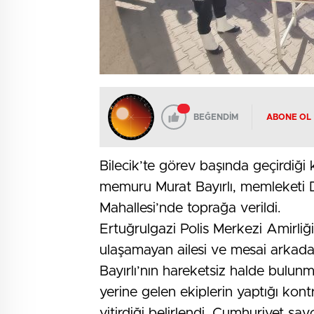
BEĞENDİM
ABONE OL
Bilecik’te görev başında geçirdiği
memuru Murat Bayırlı, memleketi D
Mahallesi’nde toprağa verildi.
Ertuğrulgazi Polis Merkezi Amirli
ulaşamayan ailesi ve mesai arkadaşl
Bayırlı’nın hareketsiz halde bulunm
yerine gelen ekiplerin yaptığı ko
yitirdiği belirlendi. Cumhuriyet sav