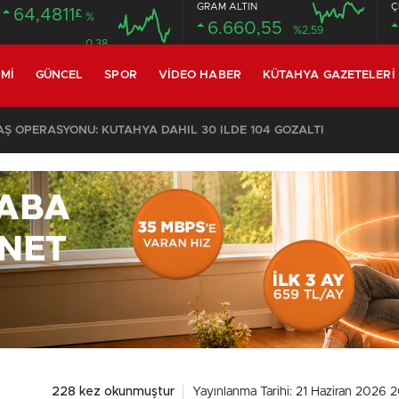
GRAM ALTIN
Ç
64,4811
£
%
6.660,55
%2,59
0.38
MI
GÜNCEL
SPOR
VIDEO HABER
KÜTAHYA GAZETELERI
KOMŞULARI ÖLDÜĞÜNÜ SANDI, YAŞLI KADINI ÇÖP YIĞINININ ARASINDA BULUNDU
228 kez okunmuştur
Yayınlanma Tarihi: 21 Haziran 2026 