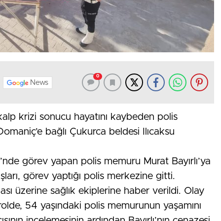
0
News
 kalp krizi sonucu hayatını kaybeden polis
omaniç’e bağlı Çukurca beldesi Ilıcaksu
ği’nde görev yapan polis memuru Murat Bayırlı’ya
arı, görev yaptığı polis merkezine gitti.
ası üzerine sağlık ekiplerine haber verildi. Olay
ntrolde, 54 yaşındaki polis memurunun yaşamını
cısının incelemesinin ardından Bayırlı’nın cenazesi,