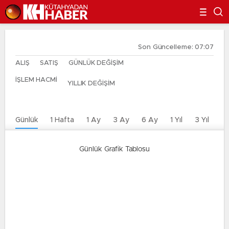
Son Güncelleme: 07:07
ALIŞ
SATIŞ
GÜNLÜK DEĞİŞİM
İŞLEM HACMİ
YILLIK DEĞİŞİM
Günlük
1 Hafta
1 Ay
3 Ay
6 Ay
1 Yıl
3 Yıl
5 
Günlük Grafik Tablosu