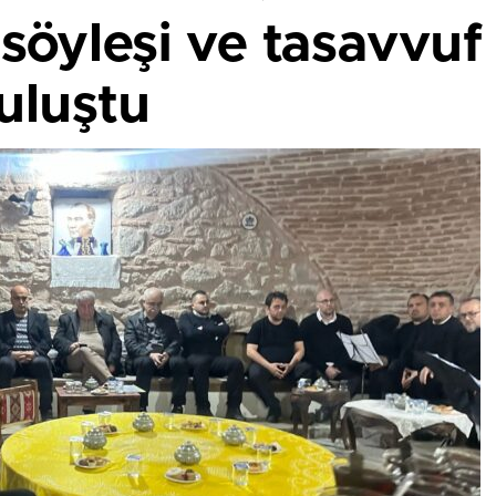
öyleşi ve tasavvuf 
uluştu