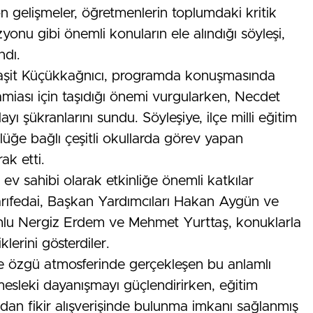
on gelişmeler, öğretmenlerin toplumdaki kritik
yonu gibi önemli konuların ele alındığı söyleşi,
ndı.
 Raşit Küçükkağnıcı, programda konuşmasında
miası için taşıdığı önemi vurgularken, Necdet
yı şükranlarını sundu. Söyleşiye, ilçe milli eğitim
lüğe bağlı çeşitli okullarda görev yapan
ak etti.
v sahibi olarak etkinliğe önemli katkılar
arıfedai, Başkan Yardımcıları Hakan Aygün ve
mlu Nergiz Erdem ve Mehmet Yurttaş, konuklarla
lerini gösterdiler.
 özgü atmosferinde gerçekleşen bu anlamlı
esleki dayanışmayı güçlendirirken, eğitim
udan fikir alışverişinde bulunma imkanı sağlanmış