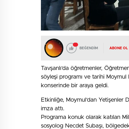
BEĞENDİM
ABONE OL
Tavşanlı’da öğretmenler, Öğretme
söyleşi programı ve tarihi Moymul 
konserinde bir araya geldi.
Etkinliğe, Moymul’dan Yetişenler De
imza attı.
Programa konuk olarak katılan Mil
sosyolog Necdet Subaşı, bölgedeki