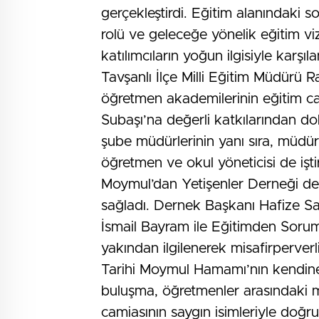
gerçekleştirdi. Eğitim alanındaki s
rolü ve geleceğe yönelik eğitim viz
katılımcıların yoğun ilgisiyle karşıla
Tavşanlı İlçe Milli Eğitim Müdürü
öğretmen akademilerinin eğitim ca
Subaşı’na değerli katkılarından dola
şube müdürlerinin yanı sıra, müdür
öğretmen ve okul yöneticisi de iştir
Moymul’dan Yetişenler Derneği de e
sağladı. Dernek Başkanı Hafize S
İsmail Bayram ile Eğitimden Soru
yakından ilgilenerek misafirperverlik
Tarihi Moymul Hamamı’nın kendine
buluşma, öğretmenler arasındaki m
camiasının saygın isimleriyle doğr