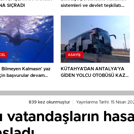
A SIÇRADI
sistemleri ve devlet teşkilatı
anlatıldı
CEL
ASAYIŞ
 Bilmeyen Kalmasın’ yaz
KÜTAHYA’DAN ANTALYA’YA
için başvurular devam
GİDEN YOLCU OTOBÜSÜ KAZA
YAPTI: 1 ÖLÜ, 15 YARALI
839 kez okunmuştur
Yayınlanma Tarihi: 15 Nisan 20
vatandaşların hasar
aşladı