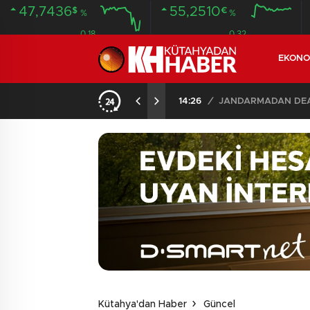
47,7436
55,2510
$
€
%
%
0.18
0.32
EKONO
14:26
/
JANDARMADAN DEAŞ
Kütahya'dan Haber
Güncel