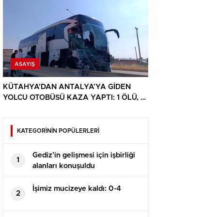
ASAYIŞ
KÜTAHYA’DAN ANTALYA’YA GİDEN
YOLCU OTOBÜSÜ KAZA YAPTI: 1 ÖLÜ, 15
YARALI
KATEGORİNİN POPÜLERLERİ
Gediz’in gelişmesi için işbirliği
1
alanları konuşuldu
İşimiz mucizeye kaldı: 0-4
2