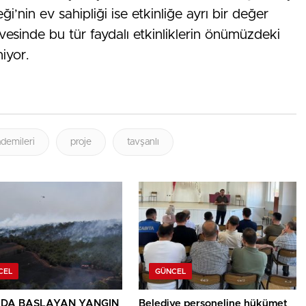
’nin ev sahipliği ise etkinliğe ayrı bir değer
esinde bu tür faydalı etkinliklerin önümüzdeki
iyor.
demileri
proje
tavşanlı
CEL
GÜNCEL
DA BAŞLAYAN YANGIN
Belediye personeline hükümet