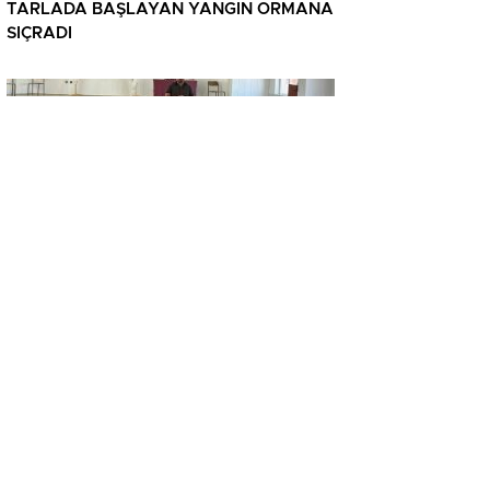
TARLADA BAŞLAYAN YANGIN ORMANA
SIÇRADI
GÜNCEL
Belediye personeline hükümet sistemleri
ve devlet teşkilatı anlatıldı
GÜNCEL