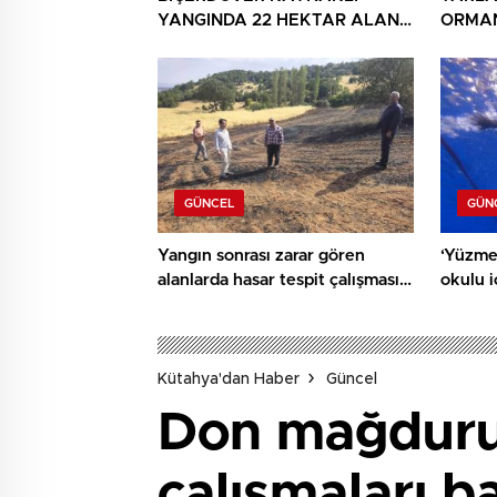
YANGINDA 22 HEKTAR ALAN
ORMAN
YANDI
GÜNCEL
GÜN
Yangın sonrası zarar gören
‘Yüzme
alanlarda hasar tespit çalışması
okulu 
yapıldı
ediyor
Kütahya'dan Haber
Güncel
Don mağduru 
çalışmaları b