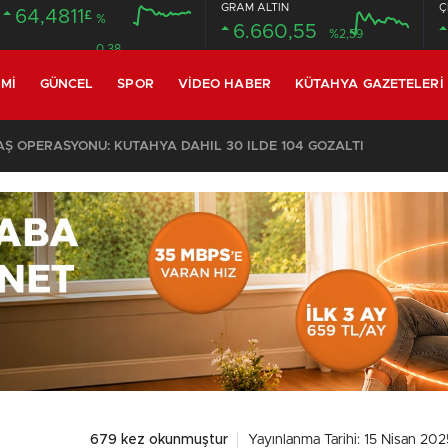
GRAM ALTIN
Ç
64,4811
£
%
6.660,55
%2,59
0.38
MI
GÜNCEL
SPOR
VIDEO HABER
KÜTAHYA GAZETELERI
 OPERASYONU: KÜTAHYA DAHİL 30 İLDE 104 GÖZALTI
679 kez okunmuştur
Yayınlanma Tarihi: 15 Nisan 202