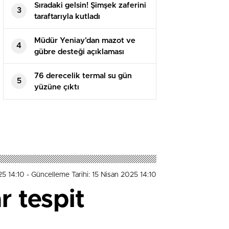
Sıradaki gelsin! Şimşek zaferini
3
taraftarıyla kutladı
Müdür Yeniay’dan mazot ve
4
gübre desteği açıklaması
76 derecelik termal su gün
5
yüzüne çıktı
25 14:10
- Güncelleme Tarihi: 15 Nisan 2025 14:10
 tespit