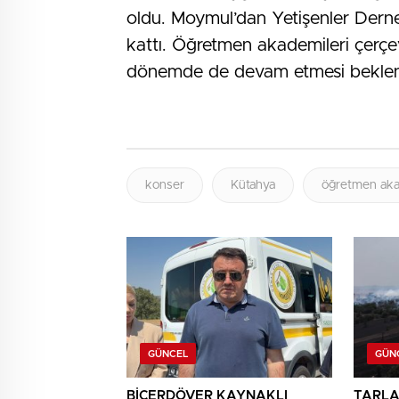
oldu. Moymul’dan Yetişenler Derneği
kattı. Öğretmen akademileri çerçev
dönemde de devam etmesi beklen
konser
Kütahya
öğretmen aka
GÜNCEL
GÜN
BİÇERDÖVER KAYNAKLI
TARLA