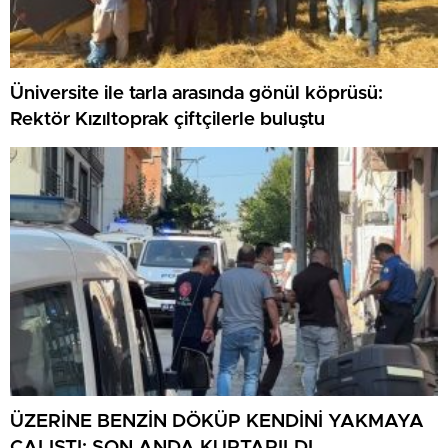
Üniversite ile tarla arasında gönül köprüsü:
Rektör Kızıltoprak çiftçilerle buluştu
ÜZERİNE BENZİN DÖKÜP KENDİNİ YAKMAYA
ÇALIŞTI: SON ANDA KURTARILDI