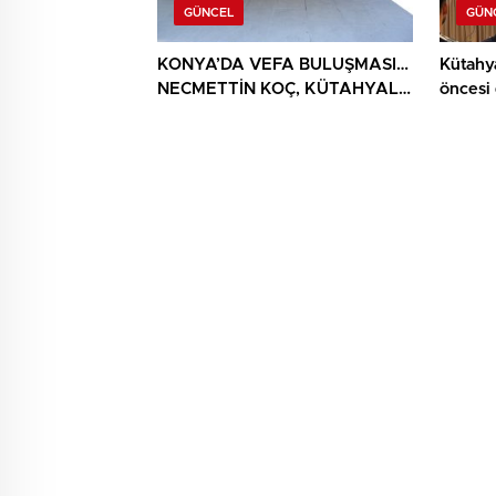
GÜNCEL
GÜN
KONYA’DA VEFA BULUŞMASI…
Kütahy
NECMETTİN KOÇ, KÜTAHYALI
öncesi
ŞEHİT AİLELERİ VE GAZİLERİ
AĞIRLADI