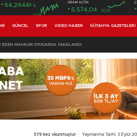
GRAM ALTIN
Ç
64,2444
£
%
6.574,04
%1,25
0.09
MI
GÜNCEL
SPOR
VIDEO HABER
KÜTAHYA GAZETELERI
R EDEN MAHKUM OTOGARDA YAKALANDI
579 kez okunmuştur
Yayınlanma Tarihi: 3 Eylül 2