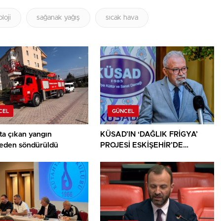
loji
sağanak yağış
sıcak hava
CEL
GÜNCEL
ta çıkan yangın
KÜSAD’IN ‘DAĞLIK FRİGYA’
den söndürüldü
PROJESİ ESKİŞEHİR’DE
SANATSEVERLERLE
BULUŞUYOR