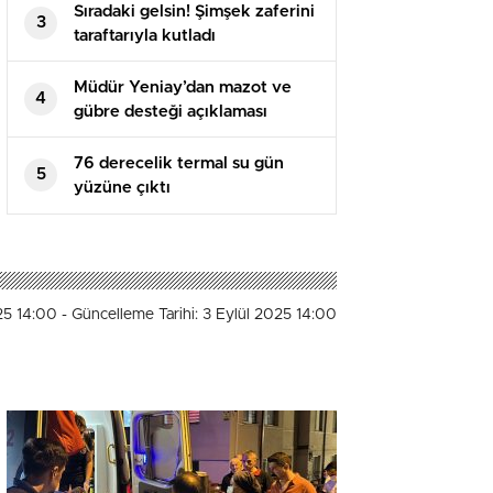
Sıradaki gelsin! Şimşek zaferini
3
taraftarıyla kutladı
Müdür Yeniay’dan mazot ve
4
gübre desteği açıklaması
76 derecelik termal su gün
5
yüzüne çıktı
025 14:00
- Güncelleme Tarihi: 3 Eylül 2025 14:00