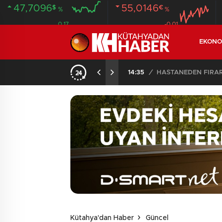
47,7096
55,0146
$
€
%
%
0.17
-0.01
EKONO
14:35
/
HASTANEDEN FİRA
Kütahya'dan Haber
Güncel