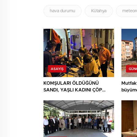
hava durumu
Kütahya
meteoro
ASAYIŞ
GÜN
KOMŞULARI ÖLDÜĞÜNÜ
Mutfak
SANDI, YAŞLI KADINI ÇÖP
büyüme
YIĞINININ ARASINDA
BULUNDU