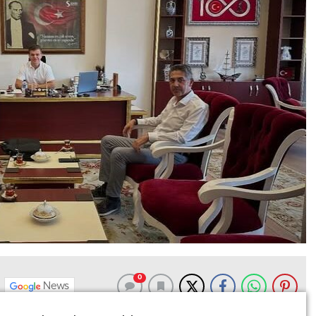
0
News