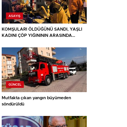
ASAYIŞ
KOMŞULARI ÖLDÜĞÜNÜ SANDI, YAŞLI
KADINI ÇÖP YIĞINININ ARASINDA
BULUNDU
GÜNCEL
Mutfakta çıkan yangın büyümeden
söndürüldü