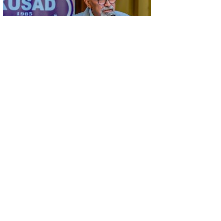
GÜNCEL
KÜSAD’IN ‘DAĞLIK FRİGYA’ PROJESİ
ESKİŞEHİR’DE SANATSEVERLERLE
BULUŞUYOR
GÜNCEL
KONYA’DA VEFA BULUŞMASI…
NECMETTİN KOÇ, KÜTAHYALI ŞEHİT
AİLELERİ VE GAZİLERİ AĞIRLADI