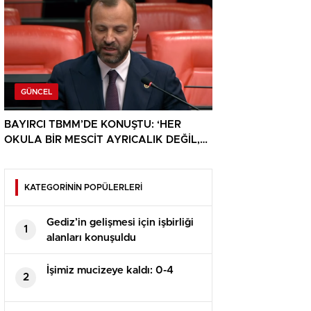
GÜNCEL
BAYIRCI TBMM’DE KONUŞTU: ‘HER
OKULA BİR MESCİT AYRICALIK DEĞİL,
HAKTIR’
KATEGORİNİN POPÜLERLERİ
Gediz’in gelişmesi için işbirliği
1
alanları konuşuldu
İşimiz mucizeye kaldı: 0-4
2