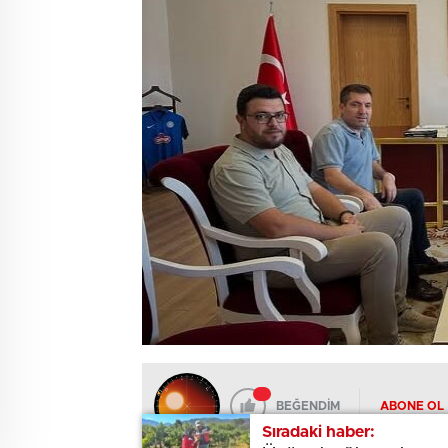
BEĞENDİM
ABONE OL
Sıradaki haber:
Sıradaki haber: