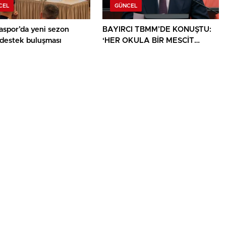
CEL
GÜNCEL
aspor’da yeni sezon
BAYIRCI TBMM’DE KONUŞTU:
 destek buluşması
‘HER OKULA BİR MESCİT
AYRICALIK DEĞİL, HAKTIR’