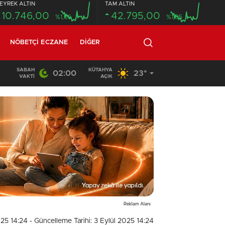
EYREK ALTIN
TAM ALTIN
10.746,00
42.795,00
%1,06
%1,05
NÖBETÇI ECZANE
DIĞER
SABAH
KÜTAHYA
02:00
23°
20:58
/
VAKTI
AÇIK
Reklam Alanı
025 14:24
- Güncelleme Tarihi: 3 Eylül 2025 14:24