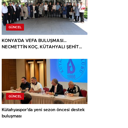
GÜNCEL
KONYA’DA VEFA BULUŞMASI…
NECMETTİN KOÇ, KÜTAHYALI ŞEHİT
AİLELERİ VE GAZİLERİ AĞIRLADI
GÜNCEL
Kütahyaspor’da yeni sezon öncesi destek
buluşması