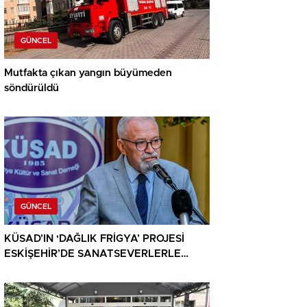
GÜNCEL
Mutfakta çıkan yangın büyümeden
söndürüldü
GÜNCEL
KÜSAD’IN ‘DAĞLIK FRİGYA’ PROJESİ
ESKİŞEHİR’DE SANATSEVERLERLE
BULUŞUYOR