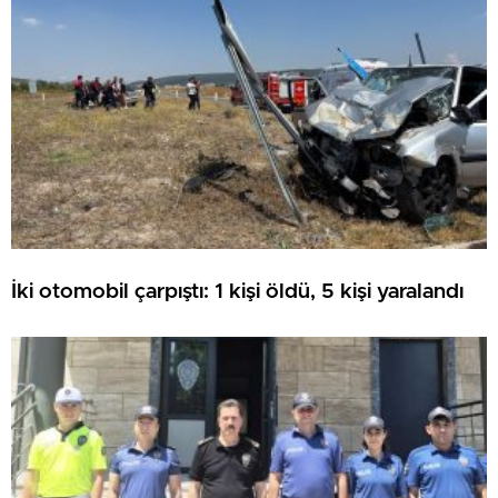
İki otomobil çarpıştı: 1 kişi öldü, 5 kişi yaralandı