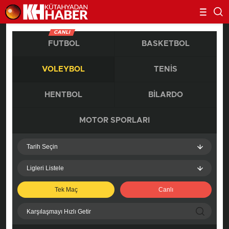
CANLI
FUTBOL
BASKETBOL
VOLEYBOL
TENIS
HENTBOL
BILARDO
MOTOR SPORLARI
Tarih Seçin
Ligleri Listele
Tek Maç
Canlı