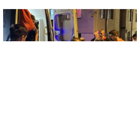
KOMŞULARI ÖLDÜĞÜNÜ SANDI, YAŞLI KADINI
ÇÖP YIĞINININ ARASINDA BULUNDU