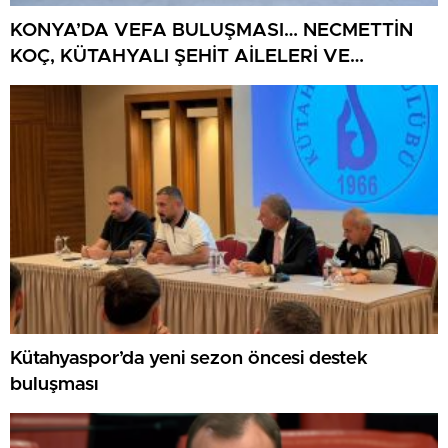
KONYA’DA VEFA BULUŞMASI… NECMETTİN
KOÇ, KÜTAHYALI ŞEHİT AİLELERİ VE
GAZİLERİ AĞIRLADI
Kütahyaspor’da yeni sezon öncesi destek
buluşması