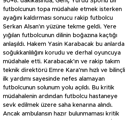
90+8. dakikasında, Genç Yurdu Sporlu bir
futbolcunun topa müdahale etmek isterken
ayağını kaldırması sonucu rakip futbolcu
Serkan Alsan’ın yüzüne tekme geldi. Yere
yığılan futbolcunun dilinin boğazına kaçtığı
anlaşıldı. Hakem Yasin Karabacak bu anlarda
soğukkanlılığını korudu ve derhal oyuncuya
müdahale etti. Karabacak’ın ve rakip takım
teknik direktörü Emre Kara’nın hızlı ve bilinçli
ilk yardımı sayesinde nefes alamayan
futbolcunun solunum yolu açıldı. Bu kritik
müdahalenin ardından futbolcu hastaneye
sevk edilmek üzere saha kenarına alındı.
Ancak ambulansın hazır bulunmaması kritik
dakikalarda büyük bir sorun oluşturdu. İhbar